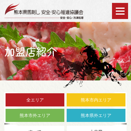
協議会について
加盟店紹介
認証シールについて
安全・安心の取り組み
会員加入のメリット
全エリア
熊本市内エリア
加盟店紹介
熊本市外エリア
熊本県外エリア
お知らせ