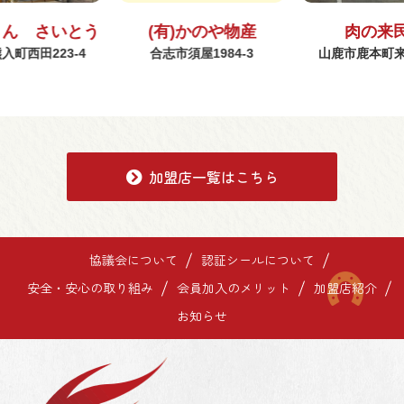
さん さいとう
(有)かのや物産
肉の来
入町西田223-4
合志市須屋1984-3
山鹿市鹿本町来民
加盟店一覧はこちら
協議会について
認証シールについて
安全・安心の取り組み
会員加入のメリット
加盟店紹介
お知らせ