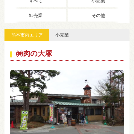
すべて
小売業
096-372-4994
卸売業
その他
電話受付 平日 9:00〜16:00
お問い合わせ
会員専用ページ
熊本市内エリア
小売業
㈱肉の大塚