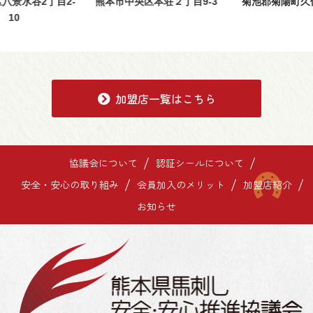
八景水谷2丁目2-
熊本市中央区本荘２丁目9-3
菊池郡菊陽町久保
10
加盟店一覧はこちら
協議会について
認証シールについて
安全・安心の取り組み
会員加入のメリット
加盟店紹介
お知らせ