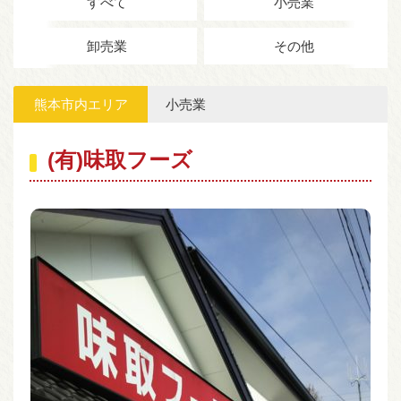
すべて
小売業
096-372-4994
卸売業
その他
電話受付 平日 9:00〜16:00
お問い合わせ
会員専用ページ
熊本市内エリア
小売業
(有)味取フーズ