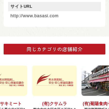
サイトURL
http://www.basasi.com
同じカテゴリの店舗紹介
マサキミート
(有)クサムラ
(有)菊陽食