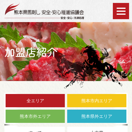
協議会について
加盟店紹介
認証シールについて
安全・安心の取り組み
会員加入のメリット
全エリア
熊本市内エリア
加盟店紹介
熊本市外エリア
熊本県外エリア
お知らせ